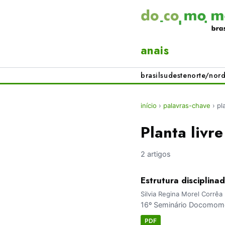
anais
brasil
sudeste
norte/nord
início
›
palavras-chave
›
pl
Planta livre
2 artigos
Estrutura disciplina
Silvia Regina Morel Corrêa
16º Seminário Docomomo 
PDF