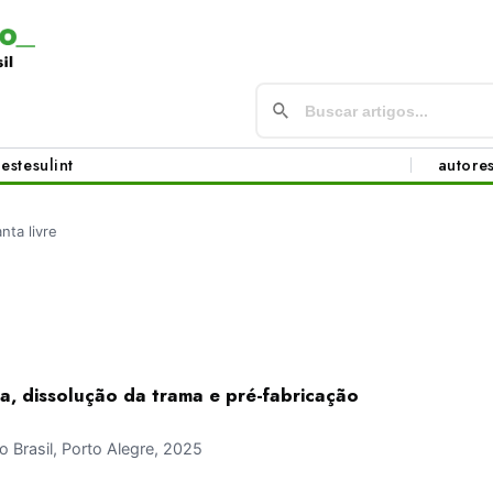
este
sul
int
autore
anta livre
da, dissolução da trama e pré-fabricação
Brasil, Porto Alegre, 2025