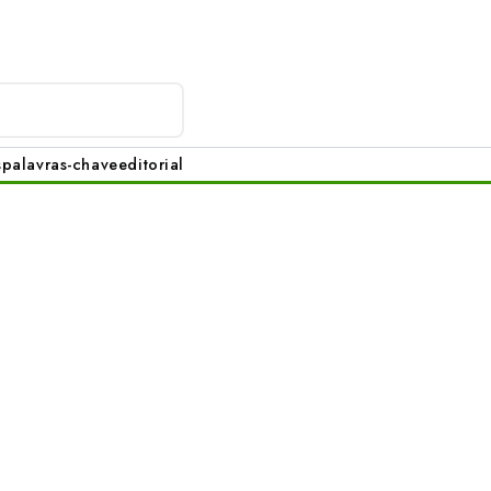
s
palavras-chave
editorial