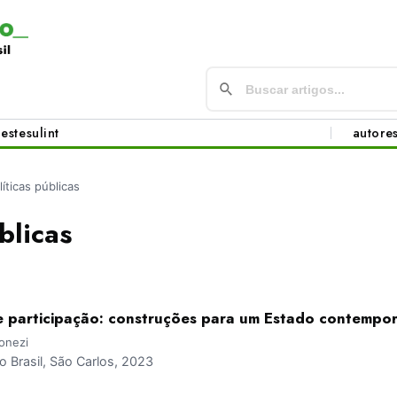
este
sul
int
autore
líticas públicas
blicas
 e participação: construções para um Estado contempo
onezi
Brasil, São Carlos, 2023