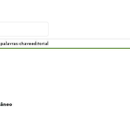
s
palavras-chave
editorial
râneo