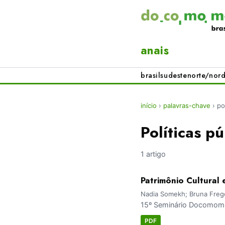
anais
brasil
sudeste
norte/nord
início
›
palavras-chave
›
po
Políticas pú
1 artigo
Patrimônio Cultural
Nadia Somekh; Bruna Freg
15º Seminário Docomomo 
PDF