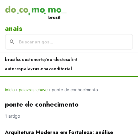
anais
brasil
sudeste
norte/nordeste
sul
int
autores
palavras-chave
editorial
início
›
palavras-chave
›
ponte de conhecimento
ponte de conhecimento
1 artigo
Arquitetura Moderna em Fortaleza: análise