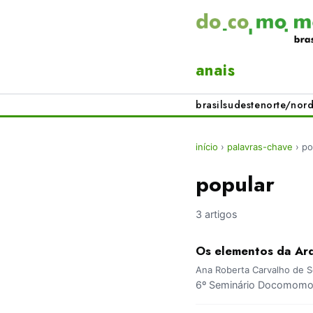
anais
brasil
sudeste
norte/nord
início
›
palavras-chave
›
po
popular
3 artigos
Os elementos da Arq
Ana Roberta Carvalho de S
6º Seminário Docomomo 