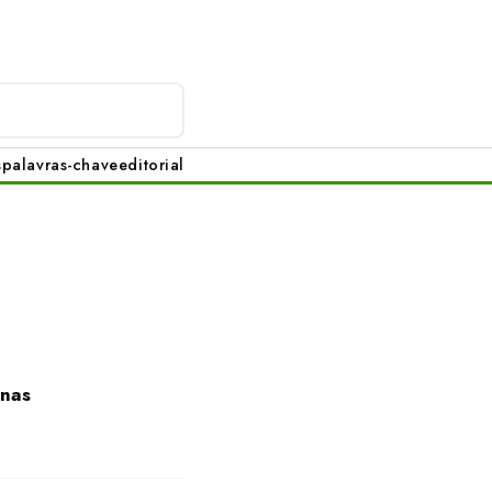
s
palavras-chave
editorial
anas