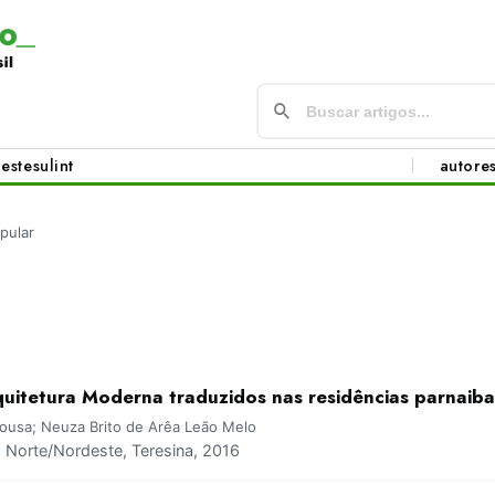
este
sul
int
autore
pular
uitetura Moderna traduzidos nas residências parnaib
ousa; Neuza Brito de Arêa Leão Melo
Norte/Nordeste, Teresina, 2016