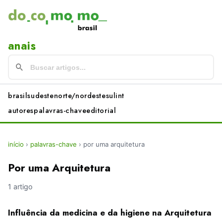
anais
brasil
sudeste
norte/nordeste
sul
int
autores
palavras-chave
editorial
início
›
palavras-chave
›
por uma arquitetura
Por uma Arquitetura
1 artigo
Influência da medicina e da higiene na Arquitetura