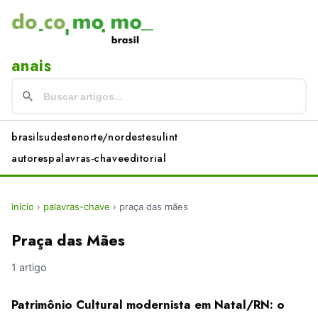
anais
brasil
sudeste
norte/nordeste
sul
int
autores
palavras-chave
editorial
início
›
palavras-chave
›
praça das mães
Praça das Mães
1 artigo
Patrimônio Cultural modernista em Natal/RN: o