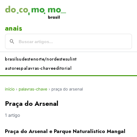
anais
brasil
sudeste
norte/nordeste
sul
int
autores
palavras-chave
editorial
início
›
palavras-chave
›
praça do arsenal
Praça do Arsenal
1 artigo
Praça do Arsenal e Parque Naturalístico Mangal