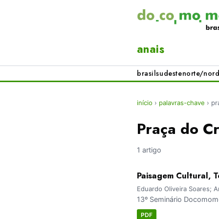
anais
brasil
sudeste
norte/nord
início
›
palavras-chave
›
pr
Praça do C
1 artigo
Paisagem Cultural, T
Eduardo Oliveira Soares; A
13º Seminário Docomomo 
PDF