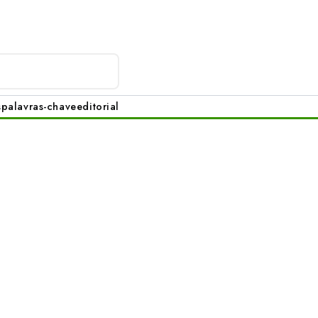
s
palavras-chave
editorial