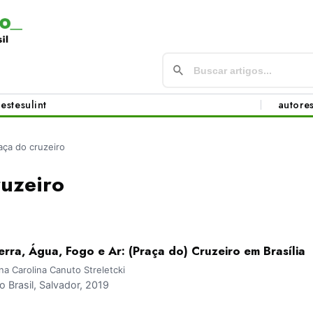
este
sul
int
autore
aça do cruzeiro
ruzeiro
erra, Água, Fogo e Ar: (Praça do) Cruzeiro em Brasília
na Carolina Canuto Streletcki
Brasil, Salvador, 2019