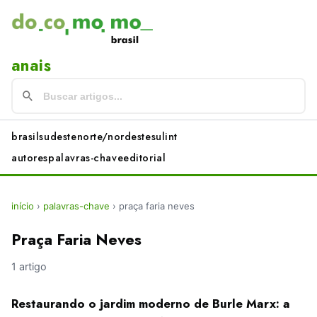
anais
brasil
sudeste
norte/nordeste
sul
int
autores
palavras-chave
editorial
início
›
palavras-chave
›
praça faria neves
Praça Faria Neves
1 artigo
Restaurando o jardim moderno de Burle Marx: a