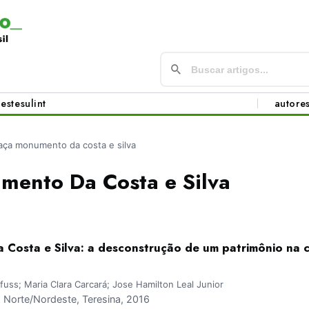
este
sul
int
autore
aça monumento da costa e silva
mento Da Costa e Silva
Costa e Silva: a desconstrução de um patrimônio na c
lfuss; Maria Clara Carcará; Jose Hamilton Leal Junior
Norte/Nordeste, Teresina, 2016