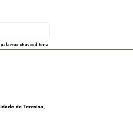
s
palavras-chave
editorial
idade de Teresina,