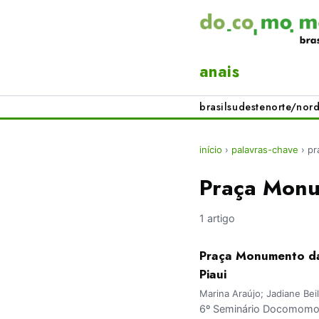
anais
brasil
sudeste
norte/nord
início
›
palavras-chave
›
pr
Praça Monu
1 artigo
Praça Monumento da 
Piaui
Marina Araújo; Jadiane Bei
6º Seminário Docomomo 