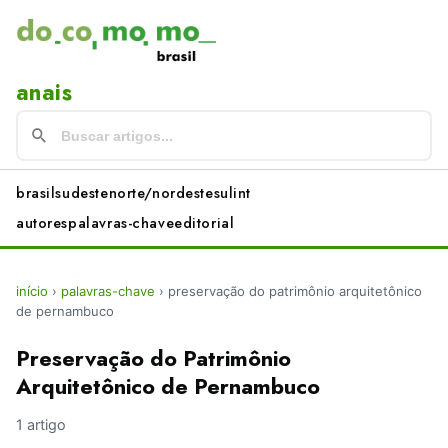
anais
brasil
sudeste
norte/nordeste
sul
int
autores
palavras-chave
editorial
início
›
palavras-chave
›
preservação do patrimônio arquitetônico
de pernambuco
Preservação do Patrimônio
Arquitetônico de Pernambuco
1 artigo