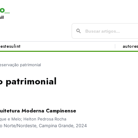
este
sul
int
autore
eservação patrimonial
o patrimonial
uitetura Moderna Campinense
rque e Melo; Helton Pedrosa Rocha
 Norte/Nordeste, Campina Grande, 2024