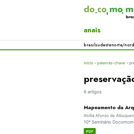
anais
brasil
sudeste
norte/nord
início
›
palavras-chave
›
pr
preservaçã
6 artigos
Mapeamento da Arq
Alcília Afonso de Albuque
10º Seminário Docomomo
PDF