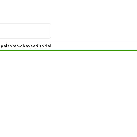
s
palavras-chave
editorial