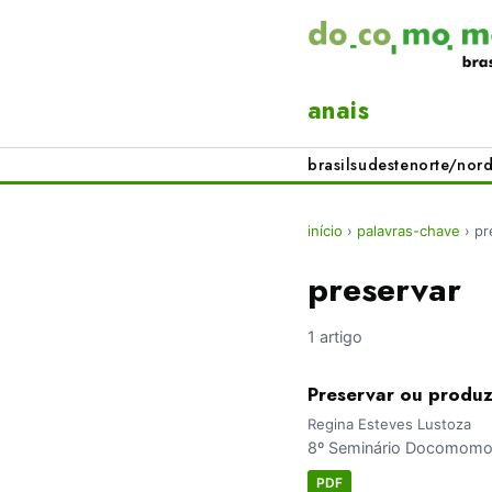
anais
brasil
sudeste
norte/nord
início
›
palavras-chave
›
pr
preservar
1 artigo
Preservar ou produz
Regina Esteves Lustoza
8º Seminário Docomomo B
PDF