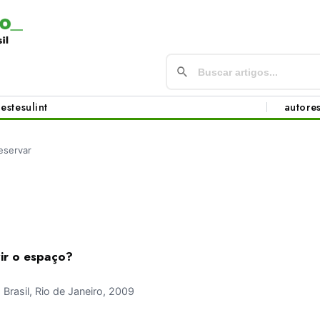
este
sul
int
autore
eservar
ir o espaço?
rasil, Rio de Janeiro, 2009