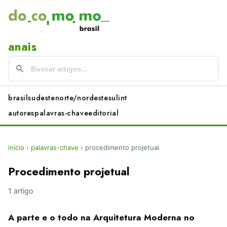
anais
brasil
sudeste
norte/nordeste
sul
int
autores
palavras-chave
editorial
início
›
palavras-chave
›
procedimento projetual
Procedimento projetual
1 artigo
A parte e o todo na Arquitetura Moderna no