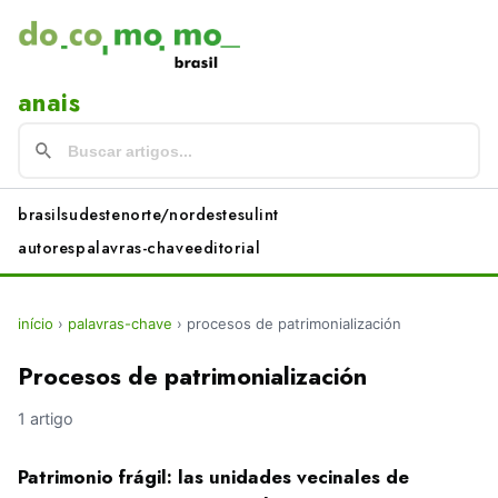
anais
brasil
sudeste
norte/nordeste
sul
int
autores
palavras-chave
editorial
início
›
palavras-chave
›
procesos de patrimonialización
Procesos de patrimonialización
1 artigo
Patrimonio frágil: las unidades vecinales de