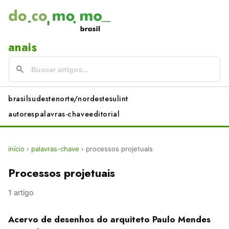
anais
brasil
sudeste
norte/nordeste
sul
int
autores
palavras-chave
editorial
início
›
palavras-chave
›
processos projetuais
Processos projetuais
1 artigo
Acervo de desenhos do arquiteto Paulo Mendes