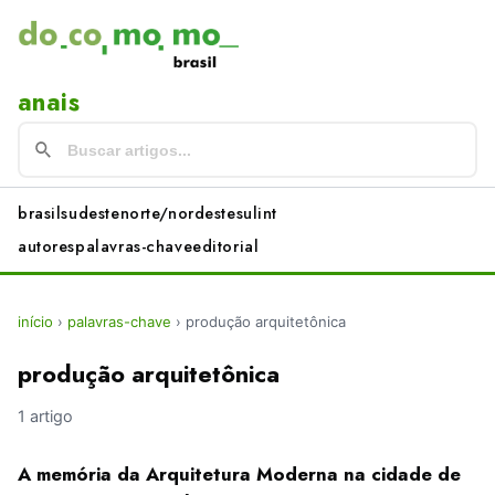
anais
brasil
sudeste
norte/nordeste
sul
int
autores
palavras-chave
editorial
início
›
palavras-chave
›
produção arquitetônica
produção arquitetônica
1 artigo
A memória da Arquitetura Moderna na cidade de