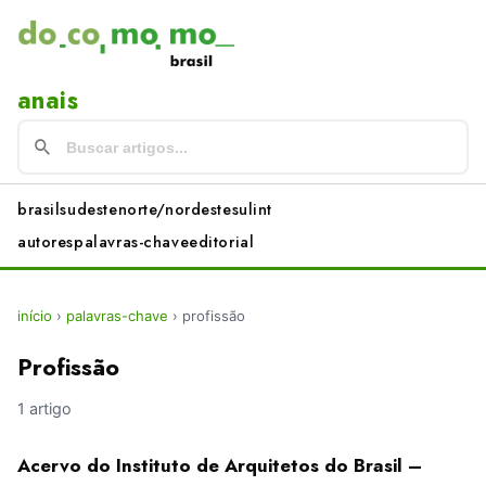
anais
brasil
sudeste
norte/nordeste
sul
int
autores
palavras-chave
editorial
início
›
palavras-chave
›
profissão
Profissão
1 artigo
Acervo do Instituto de Arquitetos do Brasil –