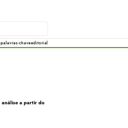
s
palavras-chave
editorial
análise a partir do