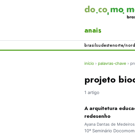
anais
brasil
sudeste
norte/nord
início
›
palavras-chave
›
pr
projeto bio
1 artigo
A arquitetura educac
redesenho
Ayana Dantas de Medeiros;
10º Seminário Docomomo