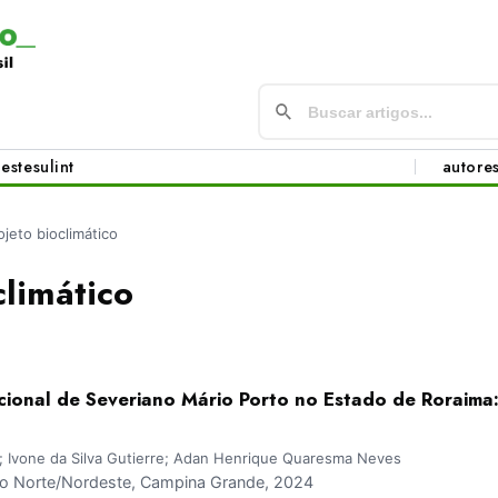
este
sul
int
autore
ojeto bioclimático
climático
ional de Severiano Mário Porto no Estado de Roraima: 
 Ivone da Silva Gutierre; Adan Henrique Quaresma Neves
 Norte/Nordeste, Campina Grande, 2024