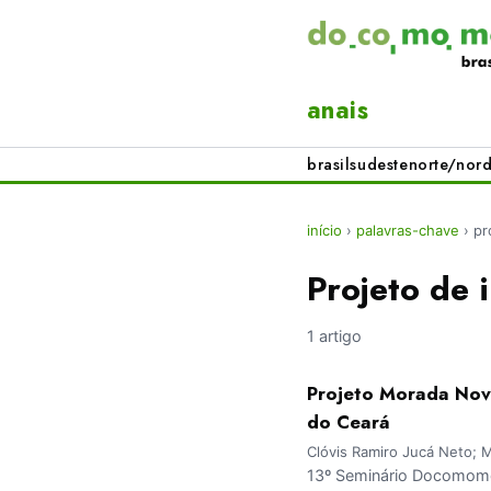
anais
brasil
sudeste
norte/nord
início
›
palavras-chave
›
pr
Projeto de
1 artigo
Projeto Morada Nova
do Ceará
Clóvis Ramiro Jucá Neto; M
13º Seminário Docomomo 