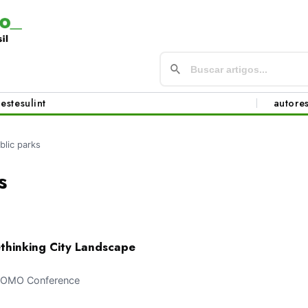
este
sul
int
autore
blic parks
s
ethinking City Landscape
OMOMO Conference