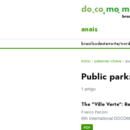
anais
brasil
sudeste
norte/nord
início
›
palavras-chave
›
pu
Public park
1 artigo
The "Ville Verte": R
Franco Panzini
6th International DOC
PDF