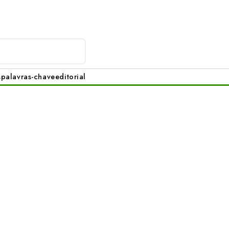
s
palavras-chave
editorial