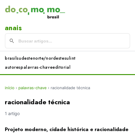
anais
brasil
sudeste
norte/nordeste
sul
int
autores
palavras-chave
editorial
início
›
palavras-chave
›
racionalidade técnica
racionalidade técnica
1 artigo
Projeto moderno, cidade histórica e racionalidade