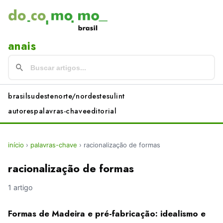
anais
brasil
sudeste
norte/nordeste
sul
int
autores
palavras-chave
editorial
início
›
palavras-chave
›
racionalização de formas
racionalização de formas
1 artigo
Formas de Madeira e pré-fabricação: idealismo e