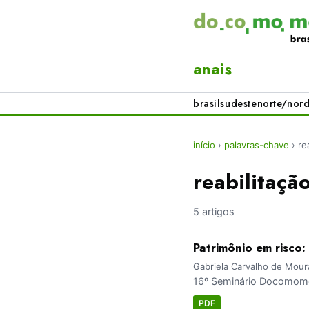
anais
brasil
sudeste
norte/nord
início
›
palavras-chave
›
re
reabilitaçã
5 artigos
Patrimônio em risco:
Gabriela Carvalho de Mour
16º Seminário Docomomo 
PDF