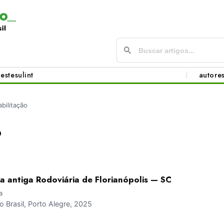
este
sul
int
autore
abilitação
o
 a antiga Rodoviária de Florianópolis — SC
a
Brasil, Porto Alegre, 2025