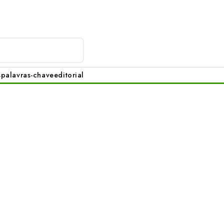
s
palavras-chave
editorial