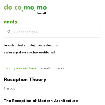
anais
brasil
sudeste
norte/nordeste
sul
int
autores
palavras-chave
editorial
início
›
palavras-chave
›
reception theory
Reception Theory
1 artigo
The Reception of Modern Architecture