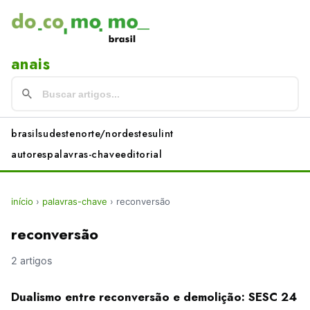
anais
brasil
sudeste
norte/nordeste
sul
int
autores
palavras-chave
editorial
início
›
palavras-chave
›
reconversão
reconversão
2 artigos
Dualismo entre reconversão e demolição: SESC 24