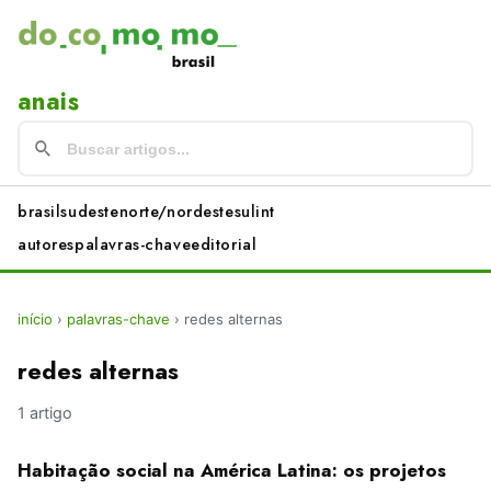
anais
brasil
sudeste
norte/nordeste
sul
int
autores
palavras-chave
editorial
início
›
palavras-chave
›
redes alternas
redes alternas
1 artigo
Habitação social na América Latina: os projetos