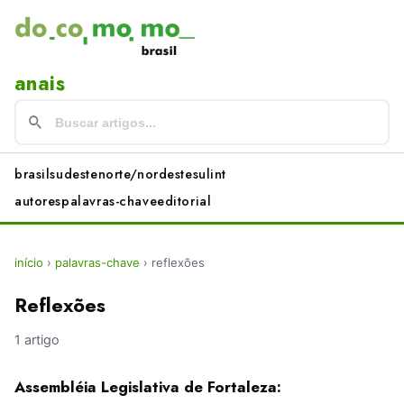
anais
brasil
sudeste
norte/nordeste
sul
int
autores
palavras-chave
editorial
início
›
palavras-chave
›
reflexões
Reflexões
1 artigo
Assembléia Legislativa de Fortaleza: