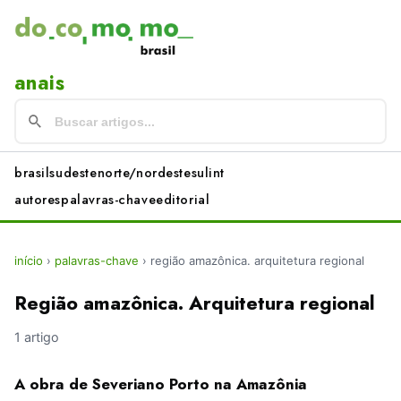
anais
brasil
sudeste
norte/nordeste
sul
int
autores
palavras-chave
editorial
início
›
palavras-chave
›
região amazônica. arquitetura regional
Região amazônica. Arquitetura regional
1 artigo
A obra de Severiano Porto na Amazônia