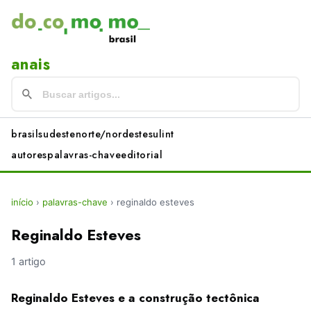
anais
brasil
sudeste
norte/nordeste
sul
int
autores
palavras-chave
editorial
início
›
palavras-chave
›
reginaldo esteves
Reginaldo Esteves
1 artigo
Reginaldo Esteves e a construção tectônica