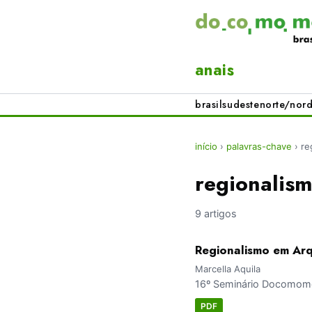
anais
brasil
sudeste
norte/nord
início
›
palavras-chave
›
re
regionalis
9 artigos
Regionalismo em Arq
Marcella Aquila
16º Seminário Docomomo 
PDF