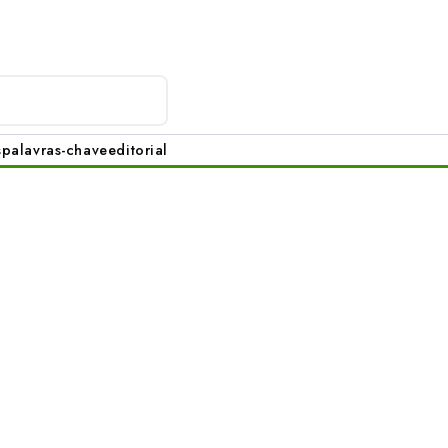
s
palavras-chave
editorial