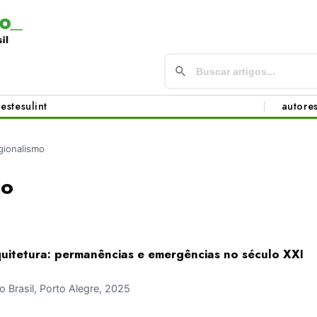
este
sul
int
autore
gionalismo
mo
uitetura: permanências e emergências no século XXI
Brasil, Porto Alegre, 2025