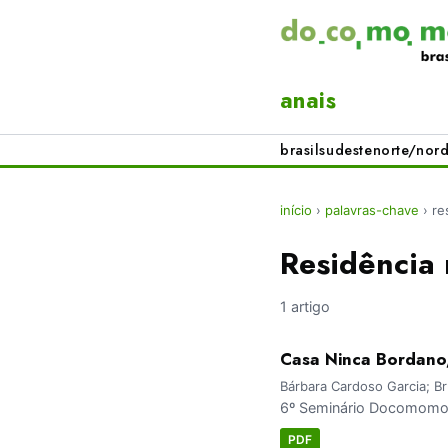
anais
brasil
sudeste
norte/nord
início
›
palavras-chave
›
re
Residência
1 artigo
Casa Ninca Bordano,
Bárbara Cardoso Garcia; B
6º Seminário Docomomo 
PDF