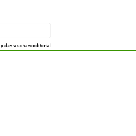
s
palavras-chave
editorial