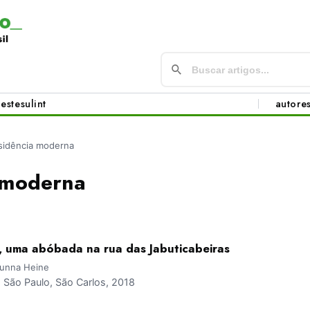
este
sul
int
autore
sidência moderna
 moderna
 uma abóbada na rua das Jabuticabeiras
runna Heine
São Paulo, São Carlos, 2018