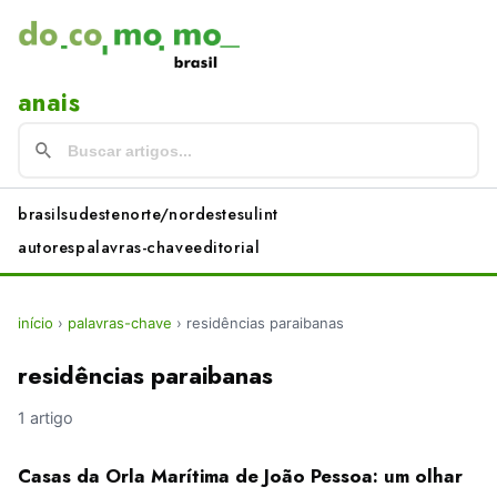
anais
brasil
sudeste
norte/nordeste
sul
int
autores
palavras-chave
editorial
início
›
palavras-chave
›
residências paraibanas
residências paraibanas
1 artigo
Casas da Orla Marítima de João Pessoa: um olhar