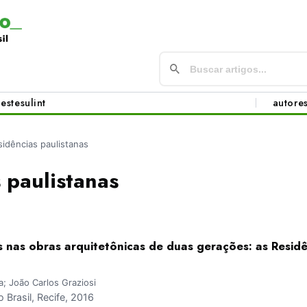
este
sul
int
autore
sidências paulistanas
 paulistanas
s nas obras arquitetônicas de duas gerações: as Residê
a; João Carlos Graziosi
Brasil, Recife, 2016