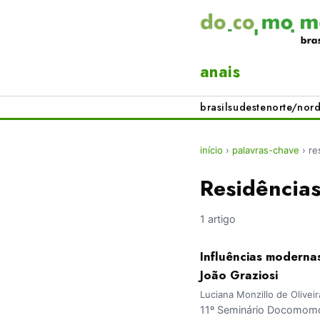
anais
brasil
sudeste
norte/nord
início
›
palavras-chave
›
re
Residências
1 artigo
Influências moderna
João Graziosi
Luciana Monzillo de Oliveir
11º Seminário Docomomo 