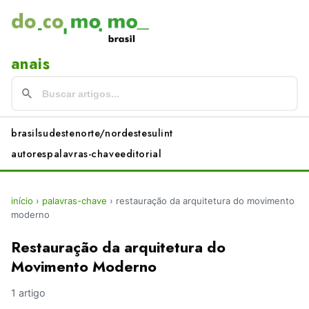
anais
brasil
sudeste
norte/nordeste
sul
int
autores
palavras-chave
editorial
início
›
palavras-chave
›
restauração da arquitetura do movimento
moderno
Restauração da arquitetura do
Movimento Moderno
1 artigo