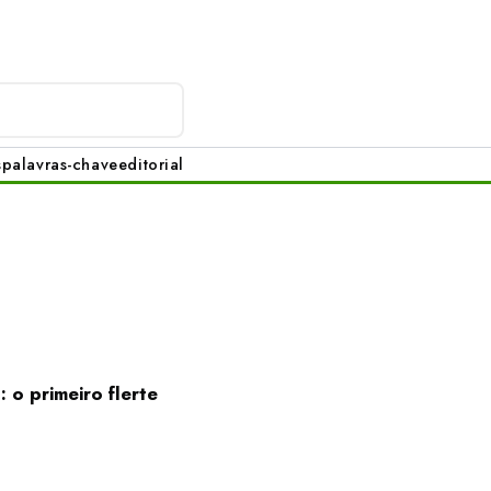
s
palavras-chave
editorial
 o primeiro flerte