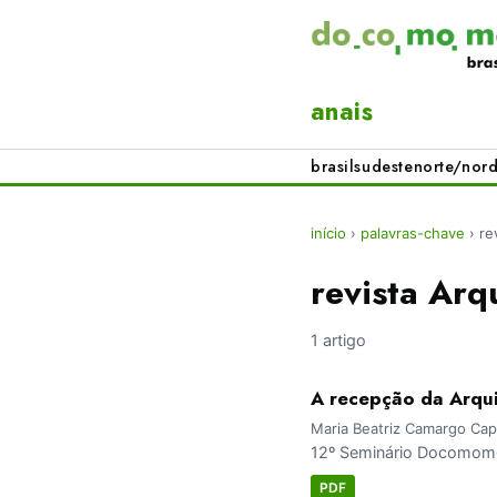
anais
brasil
sudeste
norte/nord
início
›
palavras-chave
›
re
revista Arq
1 artigo
A recepção da Arquit
Maria Beatriz Camargo Capp
12º Seminário Docomomo 
PDF