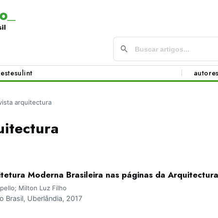
este
sul
int
autore
vista arquitectura
uitectura
etura Moderna Brasileira nas páginas da Arquitectura:
ello; Milton Luz Filho
Brasil, Uberlândia, 2017