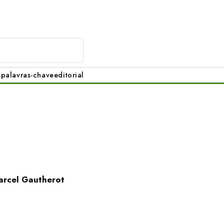
s
palavras-chave
editorial
Marcel Gautherot