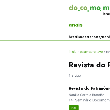
anais
brasil
sudeste
norte/nord
início
›
palavras-chave
›
re
Revista do 
1 artigo
Revista do Patrimôn
Natália Correia Brandão
14º Seminário Docomomo
PDF