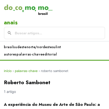
anais
brasil
sudeste
norte/nordeste
sul
int
autores
palavras-chave
editorial
início
›
palavras-chave
›
roberto sambonet
Roberto Sambonet
1 artigo
A experiência do Museu de Arte de São Paulo: a