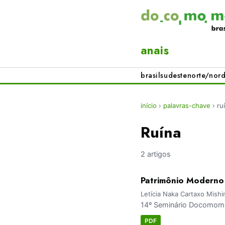
anais
brasil
sudeste
norte/nord
início
›
palavras-chave
›
ru
Ruína
2 artigos
Patrimônio Moderno 
Letícia Naka Cartaxo Mishi
14º Seminário Docomomo
PDF