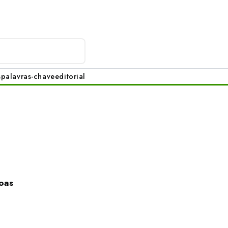
s
palavras-chave
editorial
goas