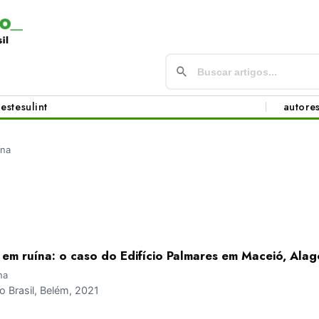
este
sul
int
autore
ína
em ruína: o caso do Edifício Palmares em Maceió, Ala
na
 Brasil, Belém, 2021