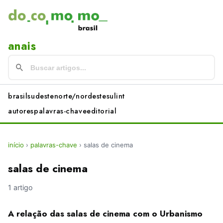
anais
brasil
sudeste
norte/nordeste
sul
int
autores
palavras-chave
editorial
início
›
palavras-chave
›
salas de cinema
salas de cinema
1 artigo
A relação das salas de cinema com o Urbanismo