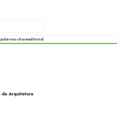
s
palavras-chave
editorial
 da Arquitetura