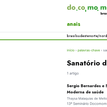
anais
brasil
sudeste
norte/nord
início
›
palavras-chave
›
sa
Sanatório d
1 artigo
Sergio Bernardes e 
Moderna de saúde
Thaysa Malaquias de Mello
13º Seminário Docomomo 