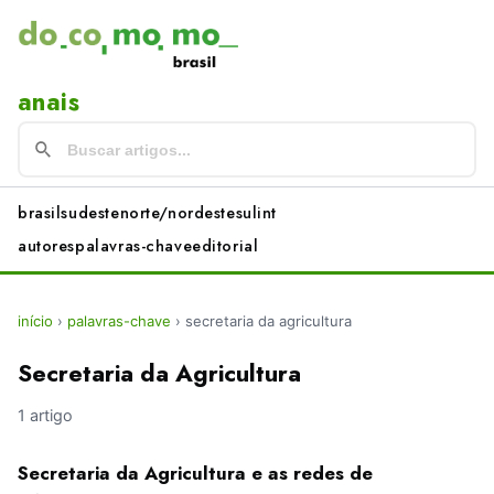
anais
brasil
sudeste
norte/nordeste
sul
int
autores
palavras-chave
editorial
início
›
palavras-chave
›
secretaria da agricultura
Secretaria da Agricultura
1 artigo
Secretaria da Agricultura e as redes de