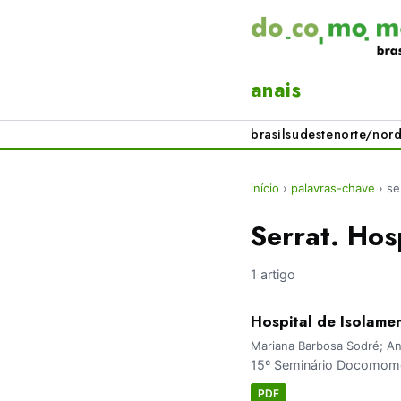
anais
brasil
sudeste
norte/nord
início
›
palavras-chave
›
se
Serrat. Hos
1 artigo
Hospital de Isolame
Mariana Barbosa Sodré; An
15º Seminário Docomomo 
PDF