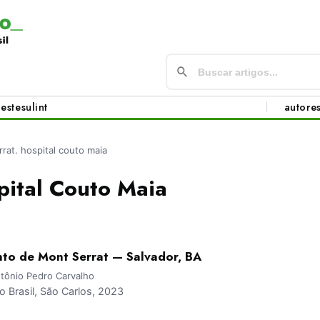
este
sul
int
autore
rrat. hospital couto maia
pital Couto Maia
nto de Mont Serrat — Salvador, BA
tônio Pedro Carvalho
Brasil, São Carlos, 2023