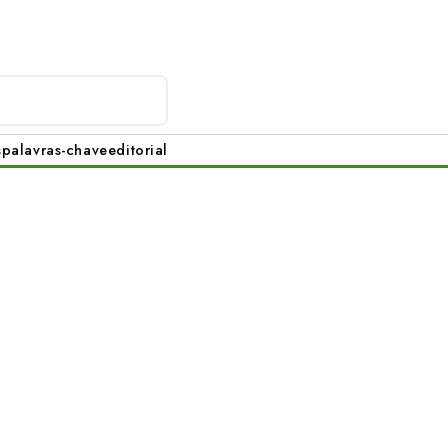
s
palavras-chave
editorial