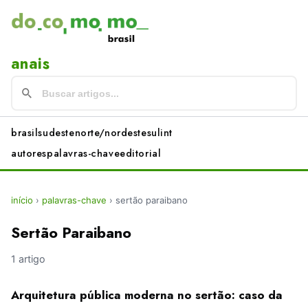
anais
brasil
sudeste
norte/nordeste
sul
int
autores
palavras-chave
editorial
início
›
palavras-chave
›
sertão paraibano
Sertão Paraibano
1 artigo
Arquitetura pública moderna no sertão: caso da