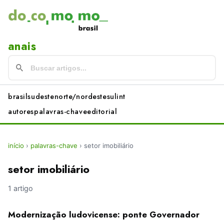
anais
brasil
sudeste
norte/nordeste
sul
int
autores
palavras-chave
editorial
início
›
palavras-chave
›
setor imobiliário
setor imobiliário
1 artigo
Modernização ludovicense: ponte Governador