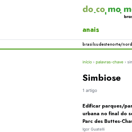
anais
brasil
sudeste
norte/nord
início
›
palavras-chave
›
si
Simbiose
1 artigo
Edificar parques/pa
urbana no final do s
Parc des Buttes-Cha
Igor Guatelli