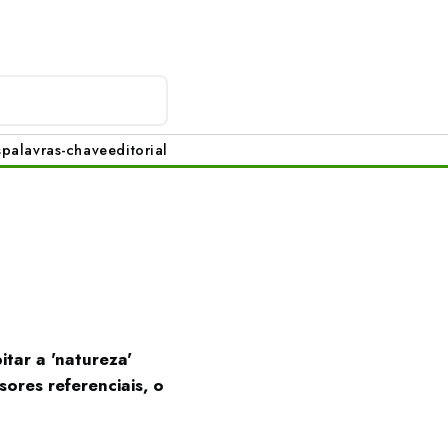
s
palavras-chave
editorial
tar a 'natureza'
sores referenciais, o