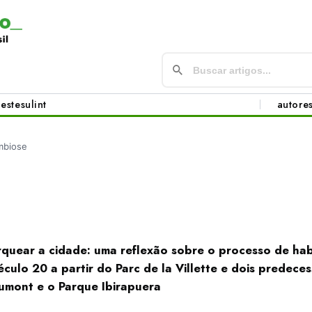
este
sul
int
autore
mbiose
rquear a cidade: uma reflexão sobre o processo de habi
éculo 20 a partir do Parc de la Villette e dois predeces
umont e o Parque Ibirapuera