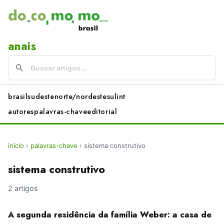
anais
brasil
sudeste
norte/nordeste
sul
int
autores
palavras-chave
editorial
início
›
palavras-chave
›
sistema construtivo
sistema construtivo
2 artigos
A segunda residência da família Weber: a casa de