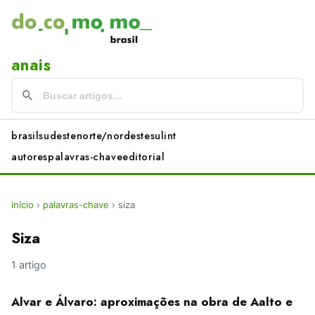
anais
brasil
sudeste
norte/nordeste
sul
int
autores
palavras-chave
editorial
início
›
palavras-chave
›
siza
Siza
1 artigo
Alvar e Álvaro: aproximações na obra de Aalto e