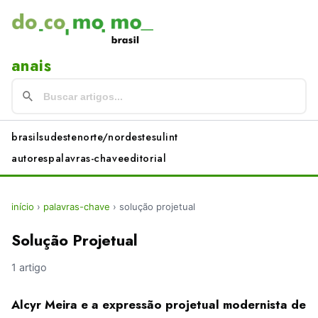
anais
brasil
sudeste
norte/nordeste
sul
int
autores
palavras-chave
editorial
início
›
palavras-chave
›
solução projetual
Solução Projetual
1 artigo
Alcyr Meira e a expressão projetual modernista de