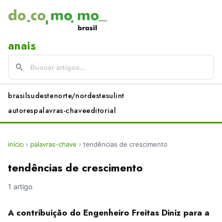
anais
brasil
sudeste
norte/nordeste
sul
int
autores
palavras-chave
editorial
início
›
palavras-chave
›
tendências de crescimento
tendências de crescimento
1 artigo
A contribuição do Engenheiro Freitas Diniz para a